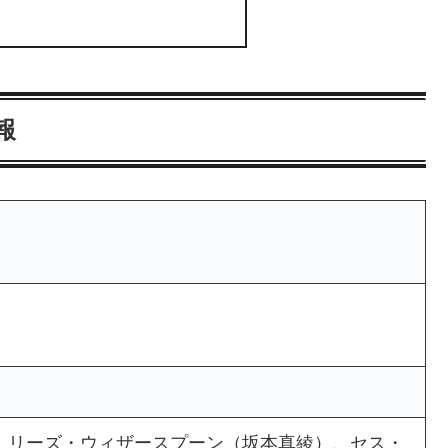
報
、リーズ・ウィザースプーン（坂本真綾）、セス・