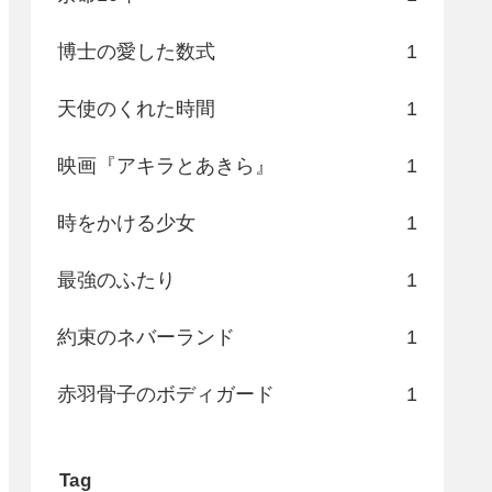
博士の愛した数式
1
天使のくれた時間
1
映画『アキラとあきら』
1
時をかける少女
1
最強のふたり
1
約束のネバーランド
1
赤羽骨子のボディガード
1
Tag