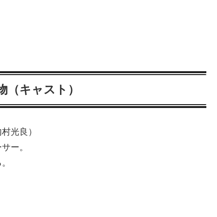
人物（キャスト）
内村光良）
ーサー。
る。