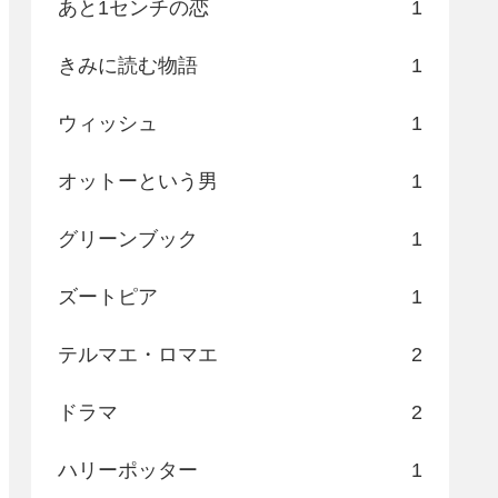
あと1センチの恋
1
きみに読む物語
1
ウィッシュ
1
オットーという男
1
グリーンブック
1
ズートピア
1
テルマエ・ロマエ
2
ドラマ
2
ハリーポッター
1