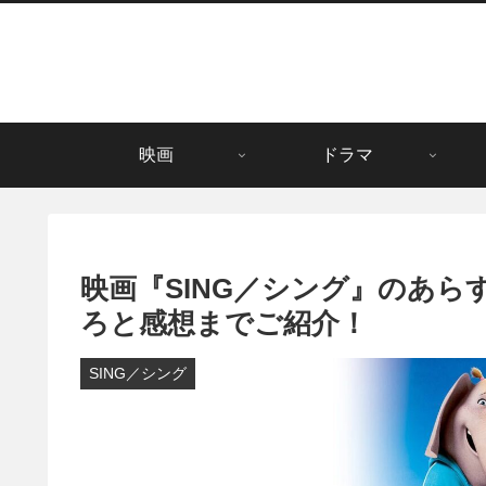
映画
ドラマ
映画『SING／シング』のあ
ろと感想までご紹介！
SING／シング