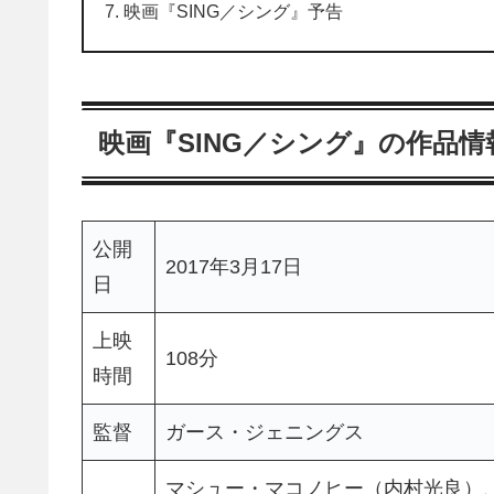
映画『SING／シング』予告
映画『SING／シング』の作品情
公開
2017年3月17日
日
上映
108分
時間
監督
ガース・ジェニングス
マシュー・マコノヒー（内村光良）