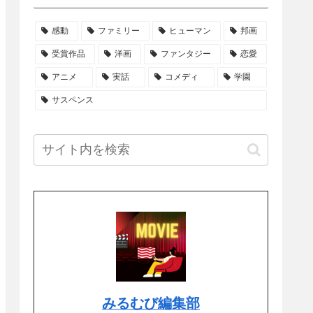
感動
ファミリー
ヒューマン
邦画
受賞作品
洋画
ファンタジー
恋愛
アニメ
実話
コメディ
学園
サスペンス
みるむび編集部